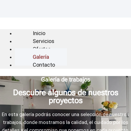
Inicio
Servicios
Ofertas
Galería
Contacto
Galería de trabajos
Descubre algunos de nuestros
proyectos
En esta galería podrás conocer una selección de nuestros
trabajos, donde mostramos la calidad, el cuidado por los
detalles y el compromiso que ponemos en cada proyecto.